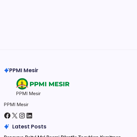
Professional video and graphic editing tool.
Illustrator
Create precise vector graphics and illustrations.
Photoshop
Professional image and graphic editing tool.
PPMI Mesir
PPMI Mesir
PPMI Mesir
Facebook
X
Instagram
LinkedIn
Latest Posts