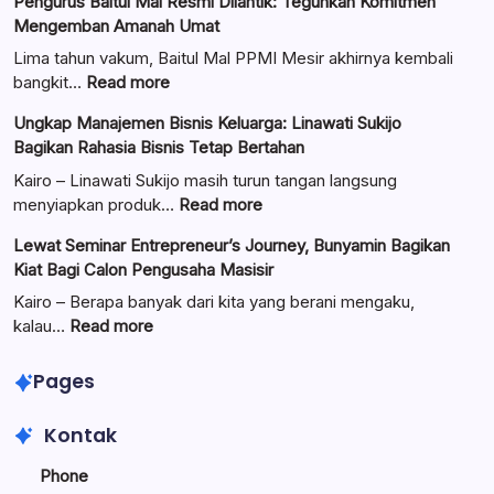
Pengurus Baitul Mal Resmi Dilantik: Teguhkan Komitmen
Mengemban Amanah Umat
Lima tahun vakum, Baitul Mal PPMI Mesir akhirnya kembali
:
bangkit…
Read more
Pengurus
Ungkap Manajemen Bisnis Keluarga: Linawati Sukijo
Baitul
Bagikan Rahasia Bisnis Tetap Bertahan
Mal
Resmi
Kairo – Linawati Sukijo masih turun tangan langsung
Dilantik:
:
menyiapkan produk…
Read more
Teguhkan
Ungkap
Lewat Seminar Entrepreneur’s Journey, Bunyamin Bagikan
Komitmen
Manajemen
Kiat Bagi Calon Pengusaha Masisir
Mengemban
Bisnis
Amanah
Keluarga:
Kairo – Berapa banyak dari kita yang berani mengaku,
Umat
Linawati
:
kalau…
Read more
Sukijo
Lewat
Bagikan
Seminar
Pages
Rahasia
Entrepreneur’s
Bisnis
Journey,
Kontak
Tetap
Bunyamin
Bertahan
Bagikan
Phone