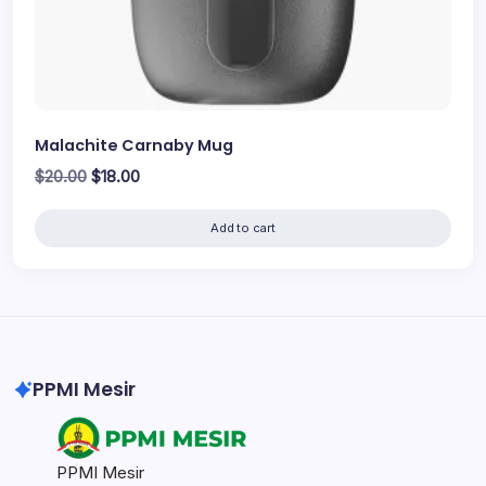
Malachite Carnaby Mug
Original
Current
$
20.00
$
18.00
price
price
was:
is:
Add to cart
$20.00.
$18.00.
PPMI Mesir
PPMI Mesir