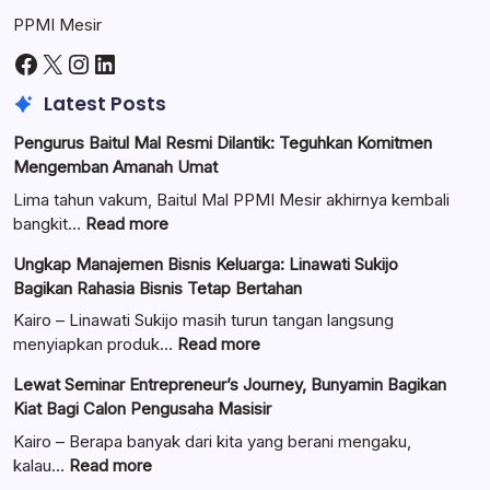
PPMI Mesir
Facebook
X
Instagram
LinkedIn
Latest Posts
Pengurus Baitul Mal Resmi Dilantik: Teguhkan Komitmen
Mengemban Amanah Umat
Lima tahun vakum, Baitul Mal PPMI Mesir akhirnya kembali
:
bangkit…
Read more
Pengurus
Ungkap Manajemen Bisnis Keluarga: Linawati Sukijo
Baitul
Bagikan Rahasia Bisnis Tetap Bertahan
Mal
Resmi
Kairo – Linawati Sukijo masih turun tangan langsung
Dilantik:
:
menyiapkan produk…
Read more
Teguhkan
Ungkap
Lewat Seminar Entrepreneur’s Journey, Bunyamin Bagikan
Komitmen
Manajemen
Kiat Bagi Calon Pengusaha Masisir
Mengemban
Bisnis
Amanah
Keluarga:
Kairo – Berapa banyak dari kita yang berani mengaku,
Umat
Linawati
:
kalau…
Read more
Sukijo
Lewat