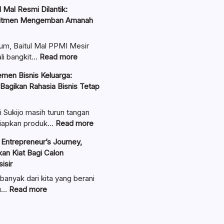
 Mal Resmi Dilantik:
itmen Mengemban Amanah
um, Baitul Mal PPMI Mesir
:
li bangkit…
Read more
Pengurus
men Bisnis Keluarga:
Baitul
 Bagikan Rahasia Bisnis Tetap
Mal
Resmi
Dilantik:
i Sukijo masih turun tangan
Teguhkan
:
iapkan produk…
Read more
Komitmen
Ungkap
Entrepreneur’s Journey,
Mengemban
Manajemen
an Kiat Bagi Calon
Amanah
Bisnis
isir
Umat
Keluarga:
Linawati
banyak dari kita yang berani
Sukijo
:
au…
Read more
Bagikan
Lewat
Rahasia
Seminar
Bisnis
Entrepreneur’s