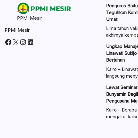
Pengurus Baitul
Teguhkan Kom
PPMI Mesir
Umat
Lima tahun vak
PPMI Mesir
akhirnya kemba
Facebook
X
Instagram
LinkedIn
Ungkap Manaje
Linawati Sukijo
Bertahan
Kairo – Linawat
langsung meny
Lewat Seminar 
Bunyamin Bagik
Pengusaha Mas
Kairo – Berapa 
mengaku, kal