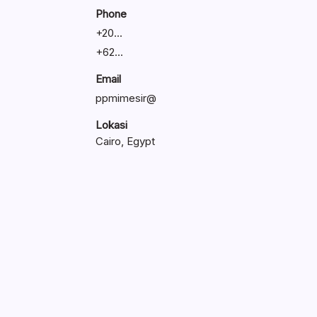
Phone
+
20...
+
62...
Email
ppmimesir@
Lokasi
Cairo, Egypt