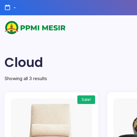
Skip
-
to
content
Official
PPMI
Website
Mesir
Cloud
Showing all 3 results
Sale!