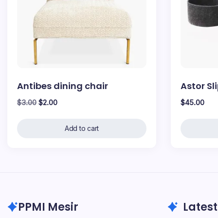
Antibes dining chair
Astor Sl
Original
Current
$
3.00
$
2.00
$
45.00
price
price
was:
is:
Add to cart
$3.00.
$2.00.
PPMI Mesir
Latest