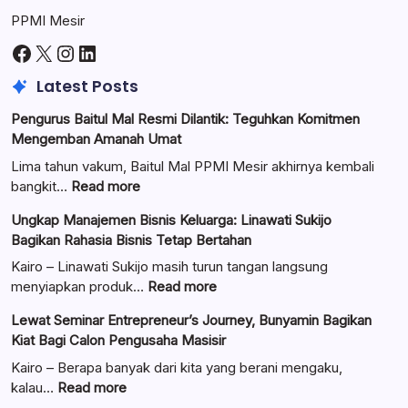
PPMI Mesir
Facebook
X
Instagram
LinkedIn
Latest Posts
Pengurus Baitul Mal Resmi Dilantik: Teguhkan Komitmen
Mengemban Amanah Umat
Lima tahun vakum, Baitul Mal PPMI Mesir akhirnya kembali
:
bangkit…
Read more
Pengurus
Ungkap Manajemen Bisnis Keluarga: Linawati Sukijo
Baitul
Bagikan Rahasia Bisnis Tetap Bertahan
Mal
Resmi
Kairo – Linawati Sukijo masih turun tangan langsung
Dilantik:
:
menyiapkan produk…
Read more
Teguhkan
Ungkap
Lewat Seminar Entrepreneur’s Journey, Bunyamin Bagikan
Komitmen
Manajemen
Kiat Bagi Calon Pengusaha Masisir
Mengemban
Bisnis
Amanah
Keluarga:
Kairo – Berapa banyak dari kita yang berani mengaku,
Umat
Linawati
:
kalau…
Read more
Sukijo
Lewat