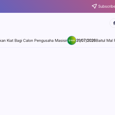
Subscribe
ht
31/07/2026
Baitul Mal PPMI Mesir Bangkit, Rajut Kembali Semang
smi
mitmen
mat
i bangkit dan siap