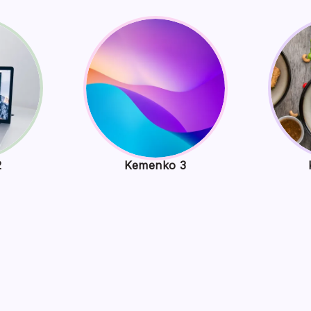
2
Kemenko 3
urus Baitul Mal Resmi Dilantik: