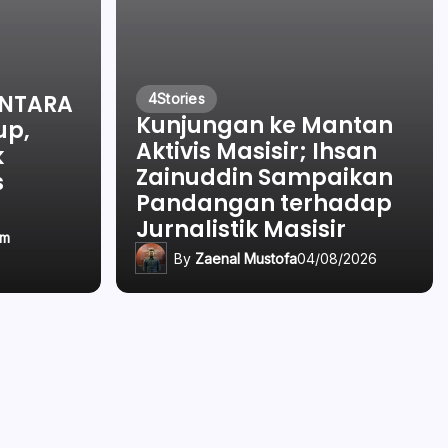
ANTARA
4
Stories
Kunjungan ke Mantan
up,
Aktivis Masisir; Ihsan
k
Zainuddin Sampaikan
s
Pandangan terhadap
Jurnalistik Masisir
om
By
Zaenal Mustofa
04/08/2026