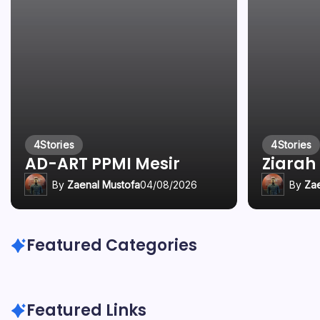
4
Stories
4
Stories
AD-ART PPMI Mesir
Ziarah
By
Zaenal Mustofa
04/08/2026
By
Za
Featured Categories
Featured Links