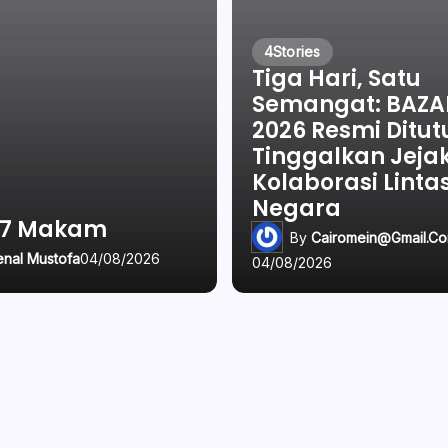
4
Stories
Tiga Hari, Satu
Semangat: BAZ
2026 Resmi Ditut
Tinggalkan Jeja
Kolaborasi Linta
Negara
 7 Makam
By
Cairomein@gmail.c
enal Mustofa
04/08/2026
04/08/2026